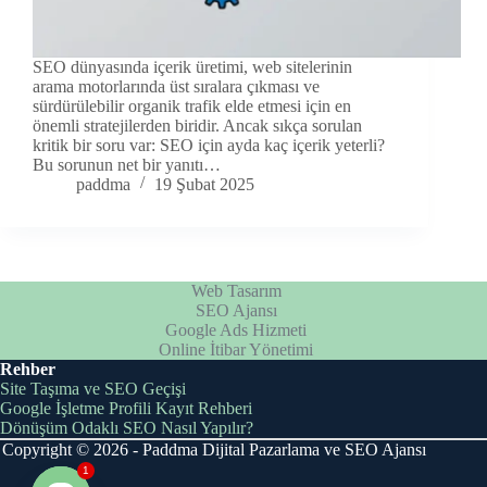
SEO dünyasında içerik üretimi, web sitelerinin
arama motorlarında üst sıralara çıkması ve
sürdürülebilir organik trafik elde etmesi için en
önemli stratejilerden biridir. Ancak sıkça sorulan
kritik bir soru var: SEO için ayda kaç içerik yeterli?
Bu sorunun net bir yanıtı…
paddma
19 Şubat 2025
Web Tasarım
SEO Ajansı
Google Ads Hizmeti
Online İtibar Yönetimi
Rehber
Site Taşıma ve SEO Geçişi
Google İşletme Profili Kayıt Rehberi
Dönüşüm Odaklı SEO Nasıl Yapılır?
Copyright © 2026 - Paddma Dijital Pazarlama ve SEO Ajansı
1