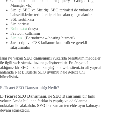
Güncel kütüphane kullanımı (Jquery – Google Tag
Manager vb.)
Site içi SEO ve Site dışı SEO terimleri de yukarıda
bahsettiklerim terimleri içerisine alan çalışmalardır
SSL sertifikası
Site haritası
Robots.txt
dosyası
Favicon kullanımı
Site hızı
(Barındırma – hosting hizmeti)
Javascript ve CSS kullanım kontrolü ve gerekli
sıkıştırmalar
İşini iyi yapan
SEO danışmanı
yukarıda belirttiğim maddeler
ile ilgili web sitenizi hızlıca geliştirecektir. Profesyonel
aldığınız bir SEO hizmeti karşılığında web sitenizin alt yapısal
anlamda Net Bilgilerle SEO uyumlu hale geleceğini
bilmelisiniz.
E-Ticaret SEO Danışmanlığı Nedir?
E-Ticaret SEO Danışmanı
, ile
SEO Danışmanı
bir farkı
yoktur. Arada bulunan farklar iş yapılış ve odaklanma
noktaları ile alakalıdır.
SEO
her zaman temelde aynı kalmaya
devam etmektedir.