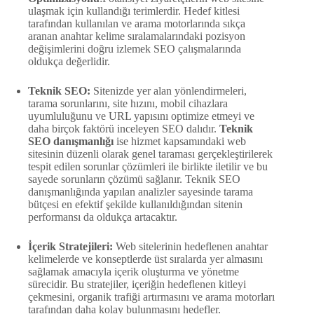
ulaşmak için kullandığı terimlerdir. Hedef kitlesi
tarafından kullanılan ve arama motorlarında sıkça
aranan anahtar kelime sıralamalarındaki pozisyon
değişimlerini doğru izlemek SEO çalışmalarında
oldukça değerlidir.
Teknik SEO:
Sitenizde yer alan yönlendirmeleri,
tarama sorunlarını, site hızını, mobil cihazlara
uyumluluğunu ve URL yapısını optimize etmeyi ve
daha birçok faktörü inceleyen SEO dalıdır.
Teknik
SEO danışmanlığı
ise hizmet kapsamındaki web
sitesinin düzenli olarak genel taraması gerçekleştirilerek
tespit edilen sorunlar çözümleri ile birlikte iletilir ve bu
sayede sorunların çözümü sağlanır. Teknik SEO
danışmanlığında yapılan analizler sayesinde tarama
bütçesi en efektif şekilde kullanıldığından sitenin
performansı da oldukça artacaktır.
İçerik Stratejileri:
Web sitelerinin hedeflenen anahtar
kelimelerde ve konseptlerde üst sıralarda yer almasını
sağlamak amacıyla içerik oluşturma ve yönetme
sürecidir. Bu stratejiler, içeriğin hedeflenen kitleyi
çekmesini, organik trafiği artırmasını ve arama motorları
tarafından daha kolay bulunmasını hedefler.