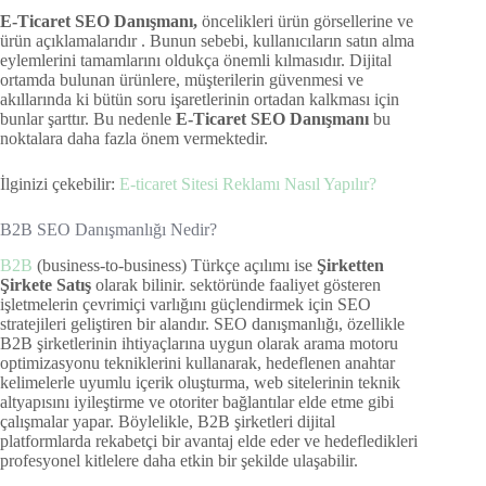
E-Ticaret SEO Danışmanı,
öncelikleri ürün görsellerine ve
ürün açıklamalarıdır . Bunun sebebi, kullanıcıların satın alma
eylemlerini tamamlarını oldukça önemli kılmasıdır. Dijital
ortamda bulunan ürünlere, müşterilerin güvenmesi ve
akıllarında ki bütün soru işaretlerinin ortadan kalkması için
bunlar şarttır. Bu nedenle
E-Ticaret SEO Danışmanı
bu
noktalara daha fazla önem vermektedir.
İlginizi çekebilir:
E-ticaret Sitesi Reklamı Nasıl Yapılır?
B2B SEO Danışmanlığı Nedir?
B2B
(business-to-business) Türkçe açılımı ise
Şirketten
Şirkete Satış
olarak bilinir. sektöründe faaliyet gösteren
işletmelerin çevrimiçi varlığını güçlendirmek için SEO
stratejileri geliştiren bir alandır. SEO danışmanlığı, özellikle
B2B şirketlerinin ihtiyaçlarına uygun olarak arama motoru
optimizasyonu tekniklerini kullanarak, hedeflenen anahtar
kelimelerle uyumlu içerik oluşturma, web sitelerinin teknik
altyapısını iyileştirme ve otoriter bağlantılar elde etme gibi
çalışmalar yapar. Böylelikle, B2B şirketleri dijital
platformlarda rekabetçi bir avantaj elde eder ve hedefledikleri
profesyonel kitlelere daha etkin bir şekilde ulaşabilir.