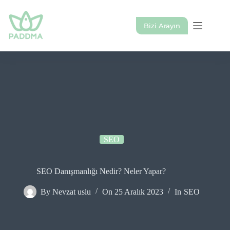
Skip
to
content
Bizi Arayın
SEO
SEO Danışmanlığı Nedir? Neler Yapar?
By
Nevzat uslu
On
25 Aralık 2023
In
SEO