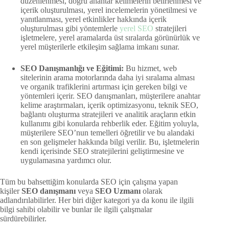
düzenlenmesi, doğru anahtar kelimelerin belirlenmesi ve
içerik oluşturulması, yerel incelemelerin yönetilmesi ve
yanıtlanması, yerel etkinlikler hakkında içerik
oluşturulması gibi yöntemlerle
yerel SEO
stratejileri
işletmelere, yerel aramalarda üst sıralarda görünürlük ve
yerel müşterilerle etkileşim sağlama imkanı sunar.
SEO Danışmanlığı ve Eğitimi:
Bu hizmet, web
sitelerinin arama motorlarında daha iyi sıralama alması
ve organik trafiklerini artırması için gereken bilgi ve
yöntemleri içerir. SEO danışmanları, müşterilere anahtar
kelime araştırmaları, içerik optimizasyonu, teknik SEO,
bağlantı oluşturma stratejileri ve analitik araçların etkin
kullanımı gibi konularda rehberlik eder. Eğitim yoluyla,
müşterilere SEO’nun temelleri öğretilir ve bu alandaki
en son gelişmeler hakkında bilgi verilir. Bu, işletmelerin
kendi içerisinde SEO stratejilerini geliştirmesine ve
uygulamasına yardımcı olur.
Tüm bu bahsettiğim konularda SEO için çalışma yapan
kişiler
SEO danışmanı
veya
SEO Uzmanı
olarak
adlandırılabilirler. Her biri diğer kategori ya da konu ile ilgili
bilgi sahibi olabilir ve bunlar ile ilgili çalışmalar
sürdürebilirler.