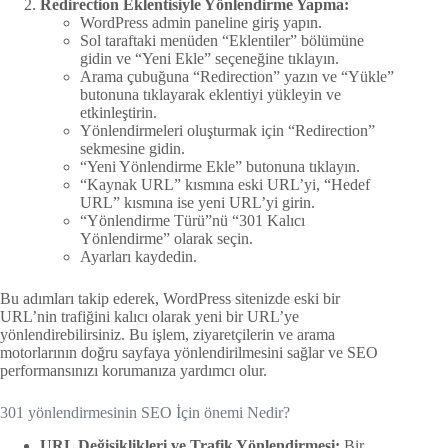
Redirection Eklentisiyle Yönlendirme Yapma:
WordPress admin paneline giriş yapın.
Sol taraftaki menüden “Eklentiler” bölümüne
gidin ve “Yeni Ekle” seçeneğine tıklayın.
Arama çubuğuna “Redirection” yazın ve “Yükle”
butonuna tıklayarak eklentiyi yükleyin ve
etkinleştirin.
Yönlendirmeleri oluşturmak için “Redirection”
sekmesine gidin.
“Yeni Yönlendirme Ekle” butonuna tıklayın.
“Kaynak URL” kısmına eski URL’yi, “Hedef
URL” kısmına ise yeni URL’yi girin.
“Yönlendirme Türü”nü “301 Kalıcı
Yönlendirme” olarak seçin.
Ayarları kaydedin.
Bu adımları takip ederek, WordPress sitenizde eski bir
URL’nin trafiğini kalıcı olarak yeni bir URL’ye
yönlendirebilirsiniz. Bu işlem, ziyaretçilerin ve arama
motorlarının doğru sayfaya yönlendirilmesini sağlar ve SEO
performansınızı korumanıza yardımcı olur.
301 yönlendirmesinin SEO İçin önemi Nedir?
URL Değişiklikleri ve Trafik Yönlendirmesi:
Bir