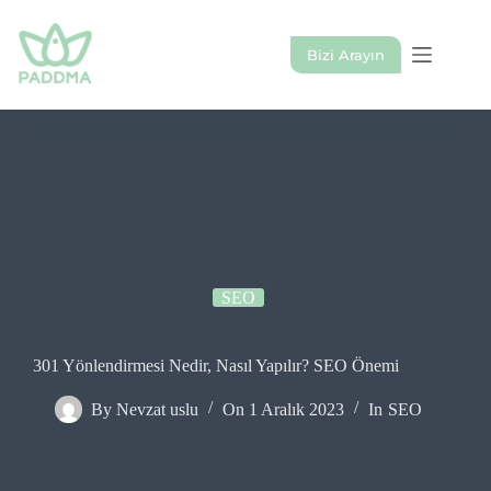
Skip
to
content
Bizi Arayın
SEO
301 Yönlendirmesi Nedir, Nasıl Yapılır? SEO Önemi
By
Nevzat uslu
On
1 Aralık 2023
In
SEO