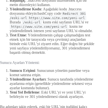
Başlangıç
: .htaccess dosyasını düzenlemek için bir
metin düzenleyici kullanın.
Yönlendirme Kodu
: Aşağıdaki kodu .htaccess
dosyasına ekleyin:bashCopy code
Redirect 301
/eski-url https://www.site.com/yeni-url
Burada
kısmı eski sayfanın URL’si ve
/eski-url
kısmı ise
https://www.site.com/yeni-url
yönlendirilmek istenen yeni sayfanın URL’si olmalıdır.
Test Etme
: Yönlendirmenin çalışıp çalışmadığını test
etmek için bir tarayıcıda veya çevrimiçi araçlardan
birinde eski URL’yi ziyaret edin. Eğer doğru bir şekilde
yeni sayfaya yönlendiriliyorsanız, 301 yönlendirmesi
başarılı olmuş demektir.
Sunucu Ayarları Yöntemi:
Sunucu Erişimi
: Sunucunun yönetim paneline veya
komut satırına erişin.
Yönlendirme Ayarları
: Sunucu tarafında yönlendirme
ayarlarına erişin (genellikle yönlendirme sekmesi veya
ayarlar kısmında bulunur).
Yeni Yol Belirleme
: Eski URL’yi ve yeni URL’yi
belirleyin ve 301 yönlendirmesi olarak ayarlayın.
Bu adımları takip ederek, eski bir URL’nin trafiğini kalıcı